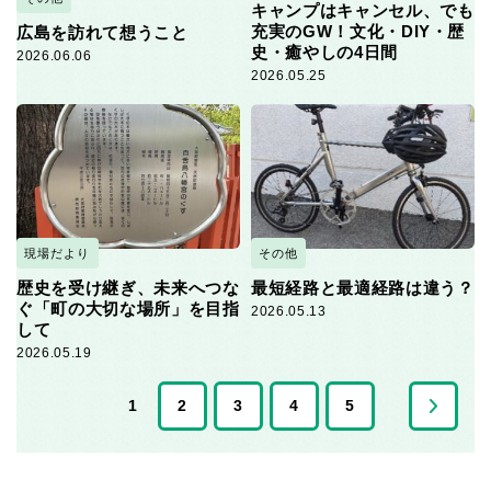
キャンプはキャンセル、でも
充実のGW！文化・DIY・歴
広島を訪れて想うこと
史・癒やしの4日間
2026.06.06
2026.05.25
現場だより
その他
歴史を受け継ぎ、未来へつな
最短経路と最適経路は違う？
ぐ「町の大切な場所」を目指
2026.05.13
して
2026.05.19
1
2
3
4
5
>