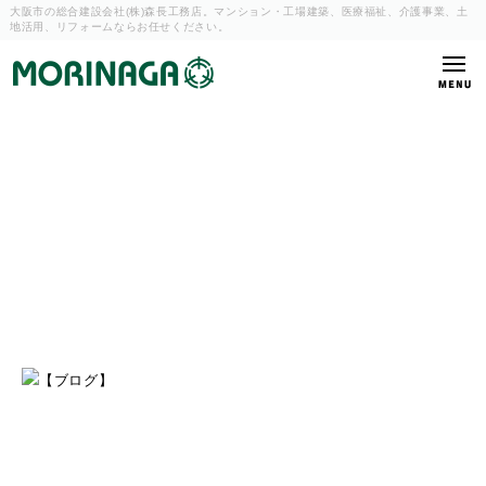
大阪市の総合建設会社(株)森長工務店。マンション・工場建築、
医療福祉、介護事業、土
地活用、リフォームならお任せください。