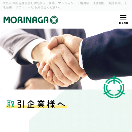
大阪市の総合建設会社(株)森長工務店。マンション・工場建築、
医療福祉、介護事業、土
地活用、リフォームならお任せください。