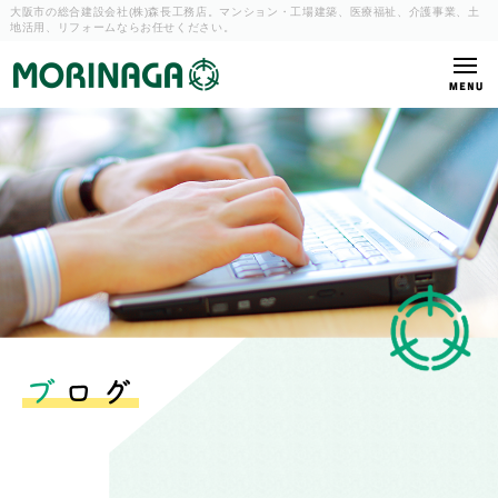
大阪市の総合建設会社(株)森長工務店。マンション・工場建築、
医療福祉、介護事業、土
地活用、リフォームならお任せください。