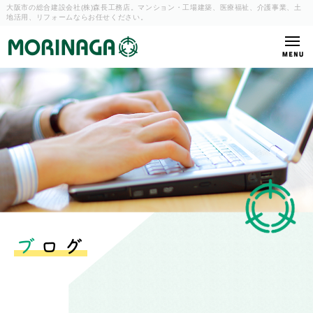
大阪市の総合建設会社(株)森長工務店。マンション・工場建築、
医療福祉、介護事業、土
地活用、リフォームならお任せください。