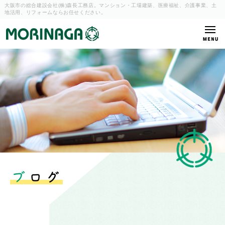
大阪市の総合建設会社(株)森長工務店。マンション・工場建築、
医療福祉、介護事業、土
地活用、リフォームならお任せください。