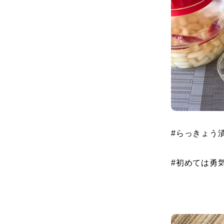
#
らっきょう
#
初めては勇