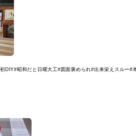
初
DIY#
昭和だと日曜大工
#
図面褒められ
#
出来栄えスルー
#