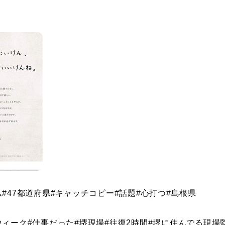
ム
#47
都道府県
#
キャッチコピー
#
話題
#
心打つ
#
島根県
ウィーク
#
仕事だった
#
堺現場
#
往復
2
時間
#堺に住んでる現場