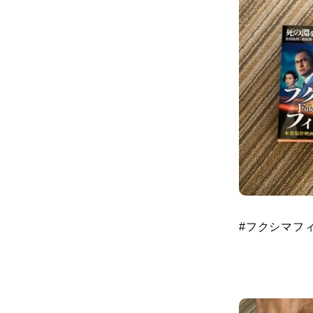
#
フクシマフ