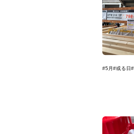
#5
月
#
或る日
#