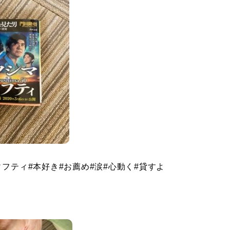
ィフティ
#
本好き
#
お薦め
#
涙
#
心動く
#
貸すよ