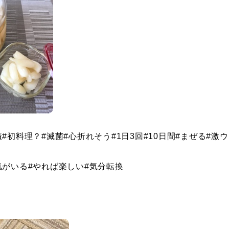
漬
#
初料理？
#
滅菌
#
心折れそう
#1
日
3
回
#10
日間
#
まぜる
#
激ウ
気がいる
#
やれば楽しい
#
気分転換