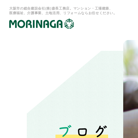
大阪市の総合建設会社(株)森長工務店。マンション・工場建築、
医療福祉、介護事業、土地活用、リフォームならお任せください。