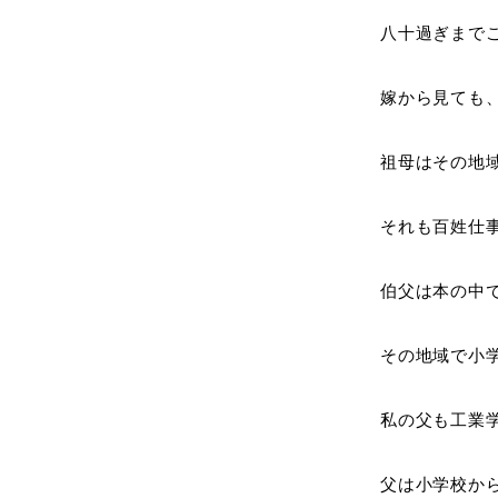
八十過ぎまで
嫁から見ても
祖母はその地
それも百姓仕
伯父は本の中
その地域で小
私の父も工業
父は小学校か