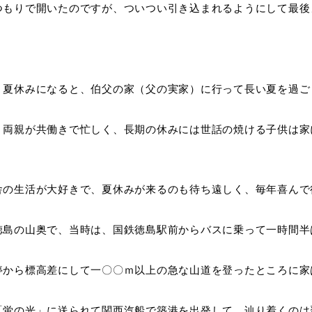
つもりで開いたのですが、ついつい引き込まれるようにして最後
、夏休みになると、伯父の家（父の実家）に行って長い夏を過ご
、両親が共働きで忙しく、長期の休みには世話の焼ける子供は家
舎の生活が大好きで、夏休みが来るのも待ち遠しく、毎年喜んで
徳島の山奥で、当時は、国鉄徳島駅前からバスに乗って一時間半
停から標高差にして一〇〇ｍ以上の急な山道を登ったところに家
「蛍の光」に送られて関西汽船で築港を出発して、辿り着くのは