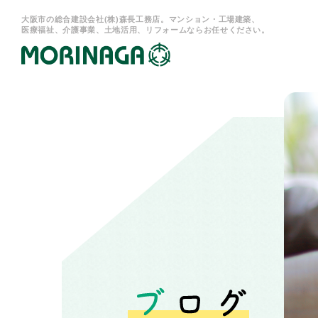
大阪市の総合建設会社(株)森長工務店。マンション・工場建築、
医療福祉、介護事業、土地活用、リフォームならお任せください。