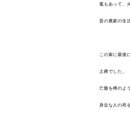
竈もあって、
昔の農家の生
この家に最後
土葬でした。
亡骸を樽のよ
身近な人の死