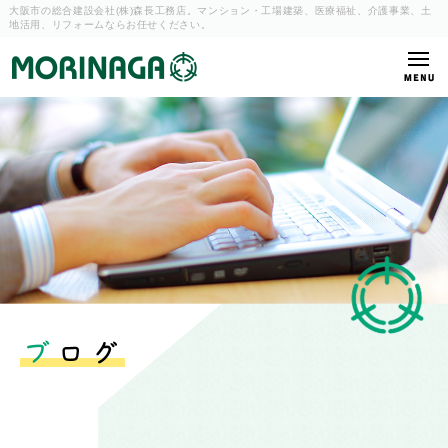
大阪市の総合建設会社(株)森長工務店。マンション・工場建築、
医療福祉、介護事業、土
地活用、リフォームならお任せください。