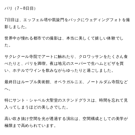
パリ（7～8日目）
7日目は、エッフェル塔や凱旋門をバックにウェディングフォトを撮
影しました。
世界中が憧れる都市での撮影は、本当に美しくて嬉しい体験でし
た。
サクレクール寺院でアートに触れたり、クロワッサンをたくさん食
べたりと、パリを満喫。夜は地元のスーパーで生ハムとピザを買
い、ホテルでワインを飲みながらゆったりと過ごしました。
最終日はルーブル美術館、オペラガルニエ、ノートルダム寺院など
へ。
特にサント・シャペル大聖堂のステンドグラスは、時間を忘れて見
入ってしまうほどの美しさでした。
高い吹き抜け空間を光が透過する演出は、空間構成としての美学が
極限まで高められています。