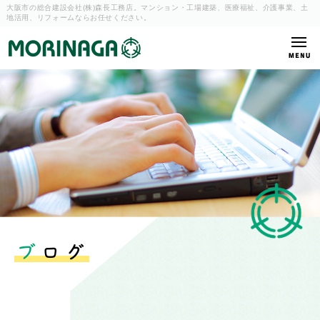
大阪市の総合建設会社(株)森長工務店。マンション・工場建築、
医療福祉、介護事業、土
地活用、リフォームならお任せください。