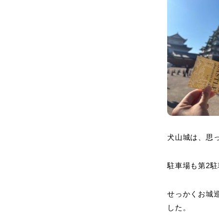
犬山城は、思
駐車場も第2
せっかくお城
した。