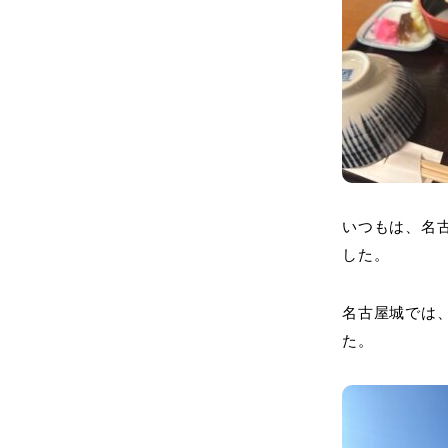
いつもは、名
した。
名古屋城では
た。