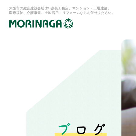
大阪市の総合建設会社(株)森長工務店。マンション・工場建築、
医療福祉、介護事業、土地活用、リフォームならお任せください。