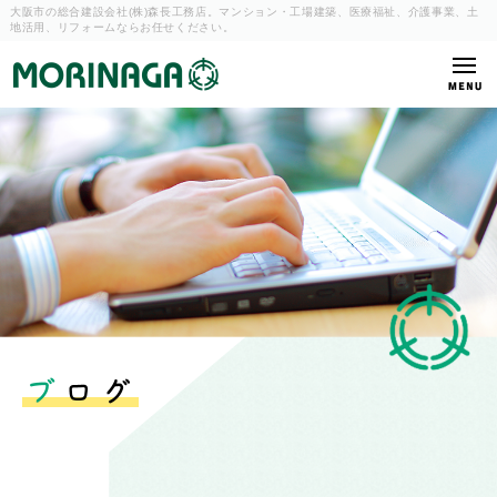
大阪市の総合建設会社(株)森長工務店。マンション・工場建築、
医療福祉、介護事業、土
地活用、リフォームならお任せください。