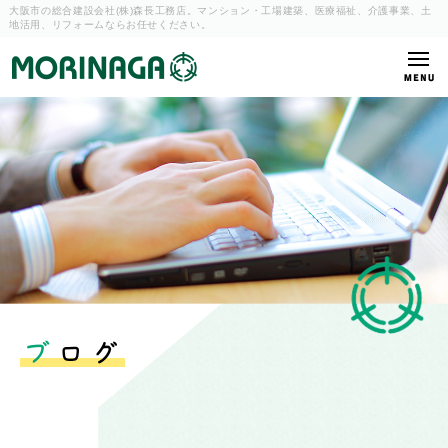
大阪市の総合建設会社(株)森長工務店。マンション・工場建築、
医療福祉、介護事業、土
地活用、リフォームならお任せください。