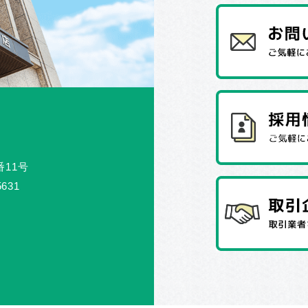
番11号
5631