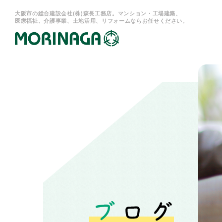
大阪市の総合建設会社(株)森長工務店。マンション・工場建築、
医療福祉、介護事業、土地活用、リフォームならお任せください。