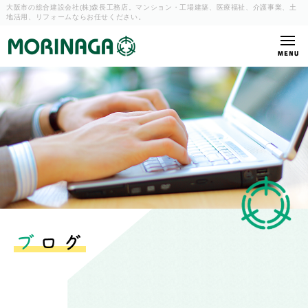
大阪市の総合建設会社(株)森長工務店。マンション・工場建築、
医療福祉、介護事業、土
地活用、リフォームならお任せください。