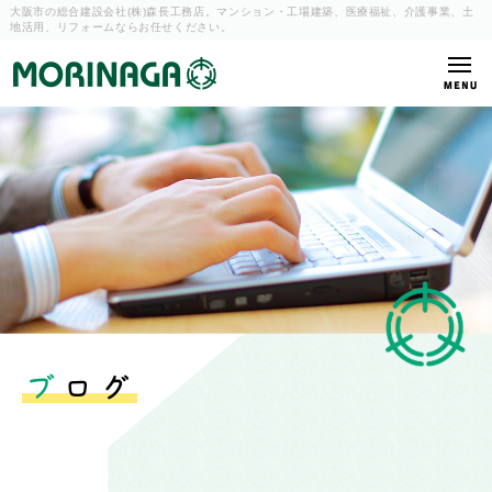
大阪市の総合建設会社(株)森長工務店。マンション・工場建築、
医療福祉、介護事業、土
地活用、リフォームならお任せください。