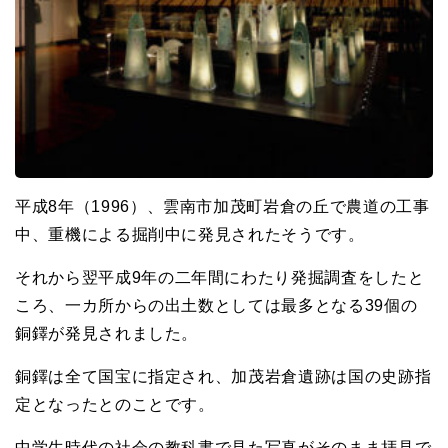
平成8年（1996）、雲南市加茂町岩倉の丘で農道の工事
中、重機による掘削中に発見されたそうです。
それから翌平成9年の二年間にわたり発掘調査をしたと
ころ、一カ所からの出土数としては
最多となる39個の
銅鐸が発見されました。
銅鐸は全て国宝に指定され、加茂岩倉遺跡は国の史跡指
定となったとのことです。
中学生時代の社会の教科書で見た写真がそのまま拝見で