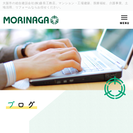
大阪市の総合建設会社(株)森長工務店。マンション・工場建築、
医療福祉、介護事業、土
地活用、リフォームならお任せください。