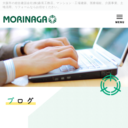
大阪市の総合建設会社(株)森長工務店。マンション・工場建築、
医療福祉、介護事業、土
地活用、リフォームならお任せください。