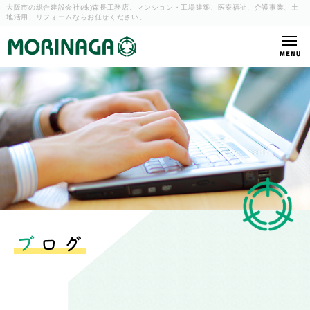
大阪市の総合建設会社(株)森長工務店。マンション・工場建築、
医療福祉、介護事業、土
地活用、リフォームならお任せください。