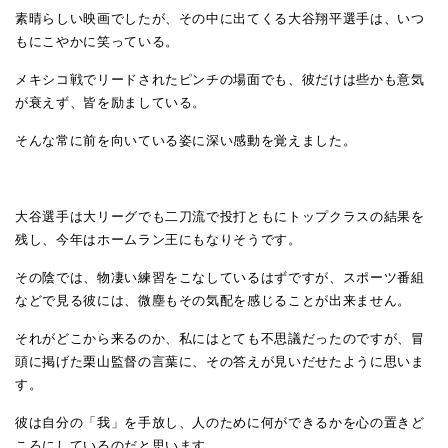
素晴らしい映画でしたが、その中に出てくる大谷翔平選手は、いつ
もにこやかに笑っている。
メキシコ戦でリードされたピンチの場面でも、彼だけは些かも意気
が衰えず、皆を励ましている。
そんな常に前を向いている姿に深い感動を覚えました。
大谷選手は大リーグでも二刀流で投打ともにトップクラスの結果を
残し、今年はホームラン王にもなりそうです。
その陰では、物凄い練習をこなしているはずですが、スポーツ番組
などで見る彼には、微塵もその気配を感じることが出来ません。
それがどこから来るのか、私にはとても不思議だったのですが、冒
頭に掲げた栗山監督の言葉に、その答えが見いだせたように思いま
す。
彼は自分の「我」を手放し、人のために何ができるかを心の置きど
ころにしているのだと思います。