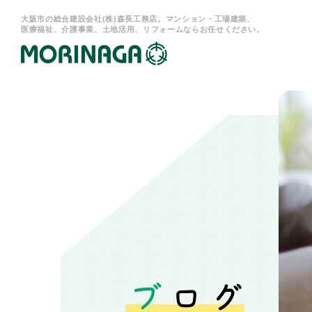
大阪市の総合建設会社(株)森長工務店。マンション・工場建築、
医療福祉、介護事業、土地活用、リフォームならお任せください。