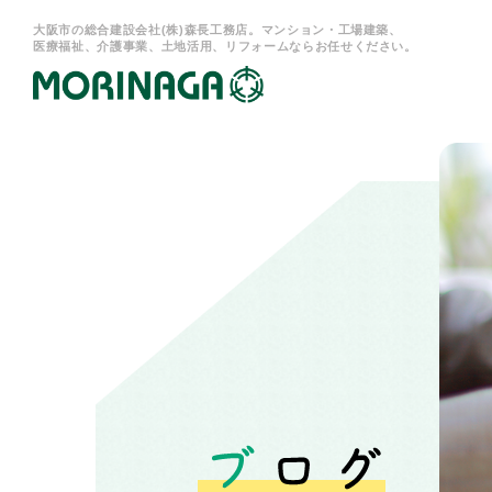
大阪市の総合建設会社(株)森長工務店。マンション・工場建築、
医療福祉、介護事業、土地活用、リフォームならお任せください。