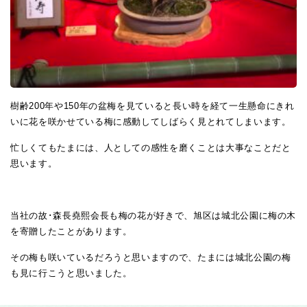
樹齢
200
年や
150
年の盆梅を見ていると長い時を経て一生懸命にきれ
いに花を咲かせている梅に感動してしばらく見とれてしまいます。
忙しくてもたまには、人としての感性を磨くことは大事なことだと
思います。
当社の故･森長堯熙会長も梅の花が好きで、旭区は城北公園に梅の木
を寄贈したことがあります。
その梅も咲いているだろうと思いますので、たまには城北公園の梅
も
見
に行こうと思いました。