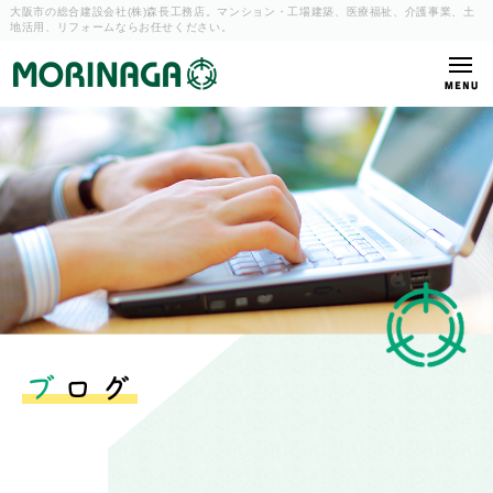
大阪市の総合建設会社(株)森長工務店。マンション・工場建築、
医療福祉、介護事業、土
地活用、リフォームならお任せください。