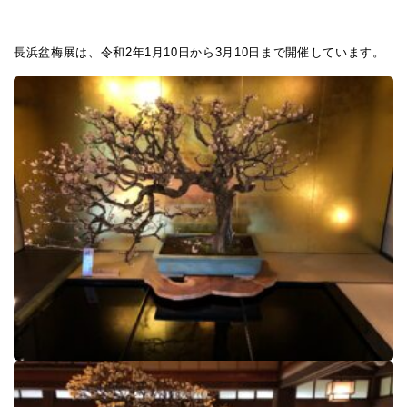
長浜盆梅展は、令和
2
年
1
月
10
日から
3
月
10
日まで開催しています。