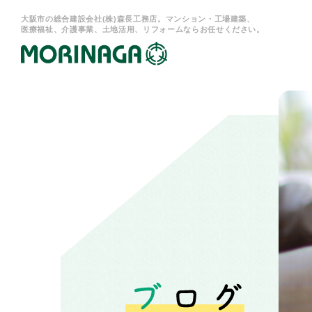
大阪市の総合建設会社(株)森長工務店。マンション・工場建築、
医療福祉、介護事業、土地活用、リフォームならお任せください。