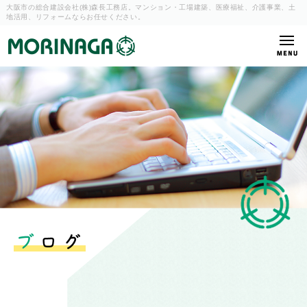
大阪市の総合建設会社(株)森長工務店。マンション・工場建築、
医療福祉、介護事業、土
地活用、リフォームならお任せください。