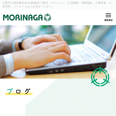
大阪市の総合建設会社(株)森長工務店。マンション・工場建築、
医療福祉、介護事業、土
地活用、リフォームならお任せください。