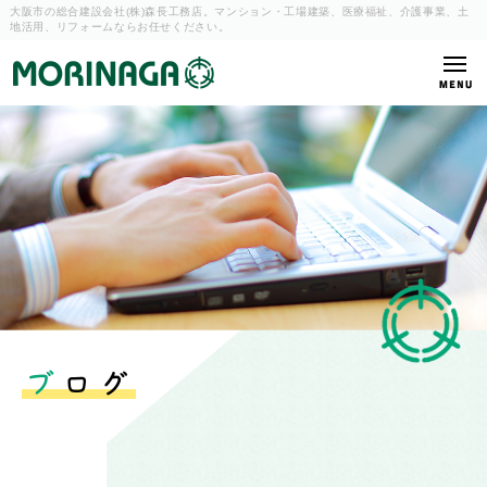
大阪市の総合建設会社(株)森長工務店。マンション・工場建築、
医療福祉、介護事業、土
地活用、リフォームならお任せください。