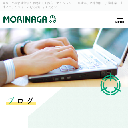
大阪市の総合建設会社(株)森長工務店。マンション・工場建築、
医療福祉、介護事業、土
地活用、リフォームならお任せください。