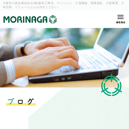
大阪市の総合建設会社(株)森長工務店。マンション・工場建築、
医療福祉、介護事業、土
地活用、リフォームならお任せください。