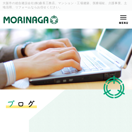
大阪市の総合建設会社(株)森長工務店。マンション・工場建築、
医療福祉、介護事業、土
地活用、リフォームならお任せください。