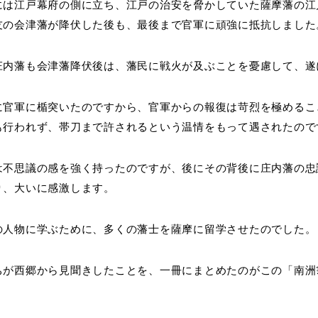
には江戸幕府の側に立ち、江戸の治安を脅かしていた薩摩藩の江
友の会津藩が降伏した後も、最後まで官軍に頑強に抵抗しました
庄内藩も会津藩降伏後は、藩民に戦火が及ぶことを憂慮して、遂
に官軍に楯突いたのですから、官軍からの報復は苛烈を極めるこ
も行われず、帯刀まで許されるという温情をもって遇されたので
は不思議の感を強く持ったのですが、後にその背後に庄内藩の忠
り、大いに感激します。
の人物に学ぶために、多くの藩士を薩摩に留学させたのでした。
ちが西郷から見聞きしたことを、一冊にまとめたのがこの「南洲