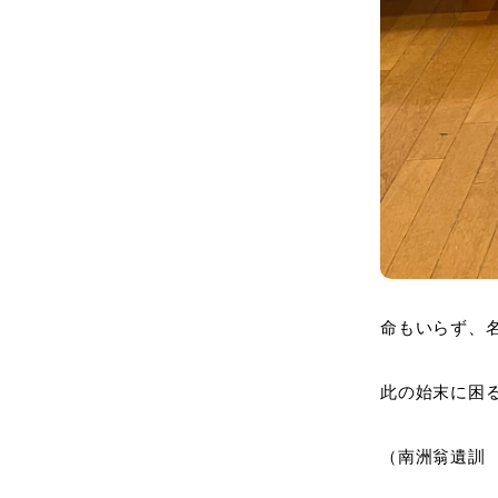
命もいらず、
此の始末に困
（南洲翁遺訓