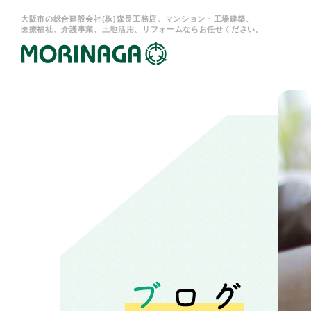
大阪市の総合建設会社(株)森長工務店。マンション・工場建築、
医療福祉、介護事業、土地活用、リフォームならお任せください。