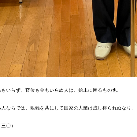
名もいらず、官位も金もいらぬ人は、始末に困るもの也。
る人ならでは、艱難を共にして国家の大業は成し得られぬなり。
 三〇）