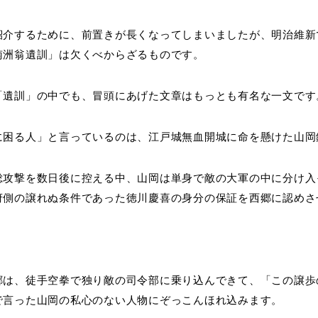
紹介するために、前置きが長くなってしまいましたが、明治維新
南洲翁遺訓」は欠くべからざるものです。
「遺訓」の中でも、冒頭にあげた文章はもっとも有名な一文です
に困る人」と言っているのは、江戸城無血開城に命を懸けた山岡
総攻撃を数日後に控える中、山岡は単身で敵の大軍の中に分け入
府側の譲れぬ条件であった徳川慶喜の身分の保証を西郷に認めさ
郷は、徒手空拳で独り敵の司令部に乗り込んできて、「この譲歩
で言った山岡の私心のない人物にぞっこんほれ込みます。