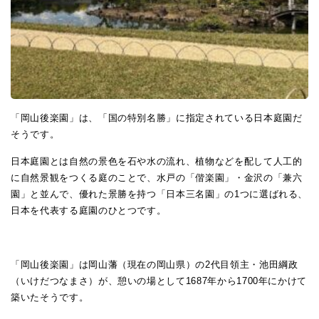
「岡山後楽園」は、「国の特別名勝」に指定されている日本庭園だ
そうです。
日本庭園とは自然の景色を石や水の流れ、植物などを配して人工的
に自然景観をつくる庭のことで、水戸の「偕楽園」・金沢の「兼六
園」と並んで、優れた景勝を持つ「日本三名園」の1つに選ばれる、
日本を代表する庭園のひとつです。
「岡山後楽園」は岡山藩（現在の岡山県）の2代目領主・池田綱政
（いけだつなまさ）が、憩いの場として1687年から1700年にかけて
築いたそうです。