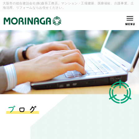
大阪市の総合建設会社(株)森長工務店。マンション・工場建築、
医療福祉、介護事業、土
地活用、リフォームならお任せください。