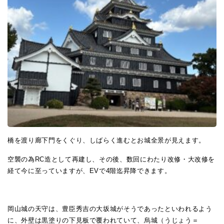
橋を渡り廊下門をくぐり、しばらく進むとお城全景が見えます。
空襲の為RC造として再建し、その後、数回にわたり改修・大改修を
経て今に至っていますが、EVで4階迄昇降できます。
岡山城の天守は、豊臣秀吉の大坂城がそうであったといわれるよう
に、外壁は黒塗りの下見板で覆われていて、烏城（うじょう＝