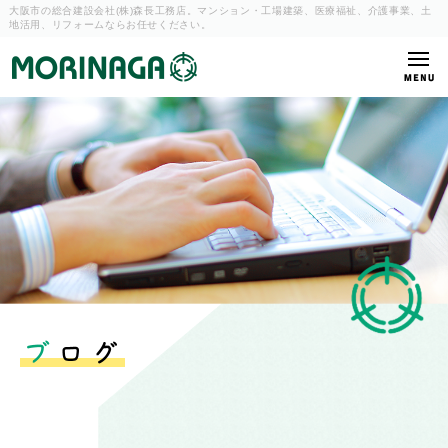
大阪市の総合建設会社(株)森長工務店。マンション・工場建築、
医療福祉、介護事業、土
地活用、リフォームならお任せください。