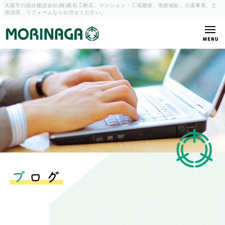
大阪市の総合建設会社(株)森長工務店。マンション・工場建築、
医療福祉、介護事業、土
地活用、リフォームならお任せください。