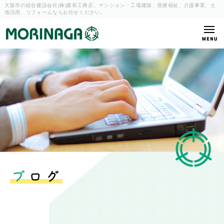
大阪市の総合建設会社(株)森長工務店。マンション・工場建築、
医療福祉、介護事業、土
地活用、リフォームならお任せください。