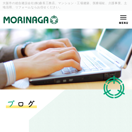
大阪市の総合建設会社(株)森長工務店。マンション・工場建築、
医療福祉、介護事業、土
地活用、リフォームならお任せください。