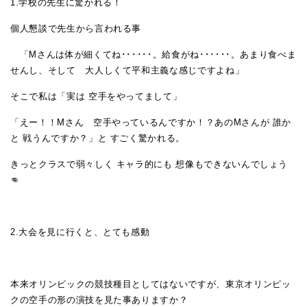
1.学校の先生に驚かれる！
個人懇談で先生から言われる事
「Mさんは体が細くてね･･････。給食がね･･････。あまり食べま
せんし、そして 大人しくて平和主義な感じですよね」
そこで私は「実は 空手をやってまして」
「えー！！Мさん 空手やっているんですか！？あのMさんが 誰か
と 戦うんですか？」と すごく驚かれる。
きっとクラスで弱々しく キャラ的にも 想像もできないんでしょう
👊
2.大会を見に行くと、とても感動
本来オリンピックの競技種目としてはないですが、東京オリンピッ
クの空手の形の演技を見た事ありますか？