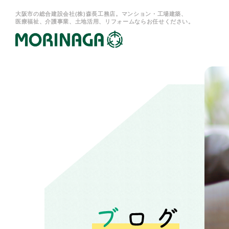
大阪市の総合建設会社(株)森長工務店。マンション・工場建築、
医療福祉、介護事業、土地活用、リフォームならお任せください。