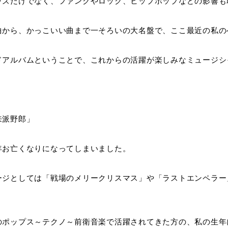
ャズだけでなく、ファンクやロック、ヒップホップなどの影響も
曲から、かっこいい曲まで一そろいの大名盤で、ここ最近の私の
ドアルバムということで、これからの活躍が楽しみなミュージシ
来派野郎」
年お亡くなりになってしまいました。
ージとしては「戦場のメリークリスマス」や「ラストエンペラー
のポップス～テクノ～前衛音楽で活躍されてきた方の、私の生年