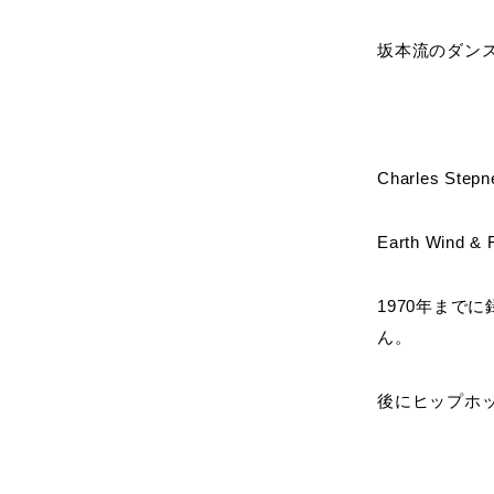
坂本流のダン
Charles Step
Earth Wi
1970年ま
ん。
後にヒップホ