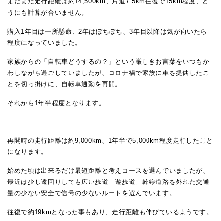
まだまだ走行距離は約14,500km、片道7.5km往復で15km程度、ど
うにも計算が合いません。
購入1年目は一所懸命、2年はぼちぼち、3年目以降は気が向いたら
程度になっていました。
家族からの「自転車どうするの？」という厳しきお言葉をいつもか
わしながら過ごしていましたが、コロナ禍で家族に車を提供したこ
とを切っ掛けに、自転車通勤を再開。
それから1年半程度となります。
再開時の走行距離は約9,000km、1年半で5,000km程度走行したこと
になります。
始めた頃は出来るだけ最短距離と考えコースを選んでいましたが、
最近は少し遠回りしても広い歩道、遊歩道、幹線道路を外れた交通
量の少ない安全で信号の少ないルートを選んでいます。
往復で約19kmとなった事もあり、走行距離も伸びているようです。