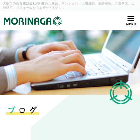
大阪市の総合建設会社(株)森長工務店。マンション・工場建築、
医療福祉、介護事業、土
地活用、リフォームならお任せください。