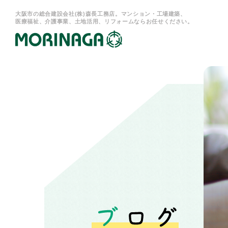
大阪市の総合建設会社(株)森長工務店。マンション・工場建築、
医療福祉、介護事業、土地活用、リフォームならお任せください。