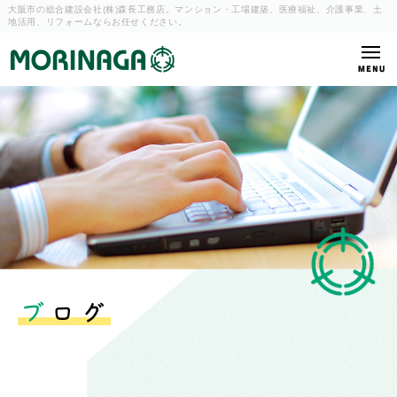
大阪市の総合建設会社(株)森長工務店。マンション・工場建築、
医療福祉、介護事業、土
地活用、リフォームならお任せください。