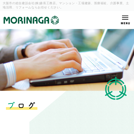
大阪市の総合建設会社(株)森長工務店。マンション・工場建築、
医療福祉、介護事業、土
地活用、リフォームならお任せください。