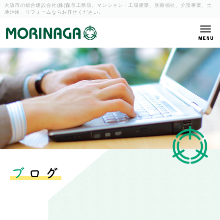
大阪市の総合建設会社(株)森長工務店。マンション・工場建築、
医療福祉、介護事業、土
地活用、リフォームならお任せください。