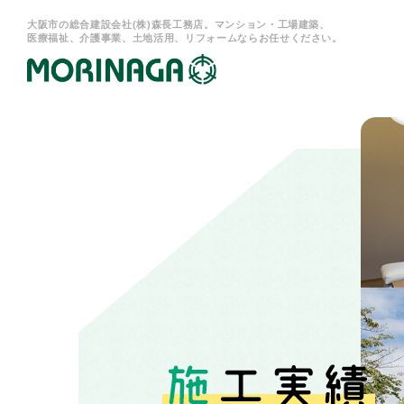
大阪市の総合建設会社(株)森長工務店。マンション・工場建築、
医療福祉、介護事業、土地活用、リフォームならお任せください。