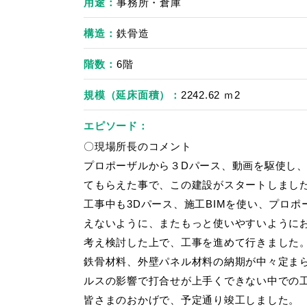
用途
事務所・倉庫
構造
鉄骨造
階数
6階
規模（延床面積）
2242.62 ｍ2
エピソード
〇現場所長のコメント
プロポーザルから３Dパース、動画を駆使し
てもらえた事で、この建設がスタートしまし
工事中も3Dパース、施工BIMを使い、プロ
えないように、またもっと使いやすいように
考え検討した上で、工事を進めて行きました
鉄骨材料、外壁パネル材料の納期が中々定ま
ルスの影響で打合せが上手くできない中での
皆さまのおかげで、予定通り竣工しました。