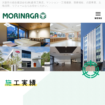
大阪市の総合建設会社(株)森長工務店。マンション・工場建築、
医療福祉、介護事業、土
地活用、リフォームならお任せください。