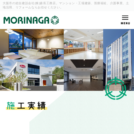
大阪市の総合建設会社(株)森長工務店。マンション・工場建築、
医療福祉、介護事業、土
地活用、リフォームならお任せください。