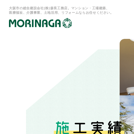
大阪市の総合建設会社(株)森長工務店。マンション・工場建築、
医療福祉、介護事業、土地活用、リフォームならお任せください。