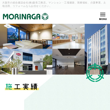
大阪市の総合建設会社(株)森長工務店。マンション・工場建築、
医療福祉、介護事業、土
地活用、リフォームならお任せください。