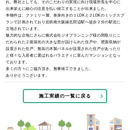
れ、弊社としても、そのこだわりの実現に向け現場所長を中心に
出来栄えに細心の注意を払い竣工することが出来ました。
本物件は、ファミリー層、単身向きの１LDKと２LDKのミックスプ
ランで計画されており近鉄南大阪線北田辺駅へ徒歩２分の駅近に
立地されています。
魅力的な立地にさらに株式会社ジオプランニング様の間取りにこ
だわられた２面採光の大きな窓が設けられた住戸や、壁面収納が
設置された住戸、無垢の木製パネルが設置された住戸があったり
と様々な入居者に選ばれるバラエティに富んだマンションとなっ
ております。
多くの方々にご協力頂き、無事竣工できました。
ありがとうございます。
施工実績の一覧に戻る