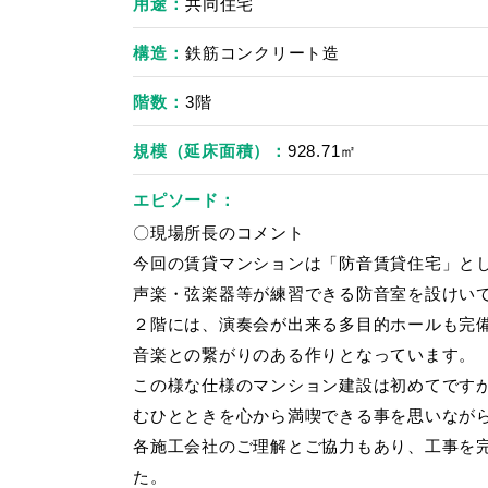
用途
共同住宅
構造
鉄筋コンクリート造
階数
3階
規模（延床面積）
928.71㎡
エピソード
〇現場所長のコメント
今回の賃貸マンションは「防音賃貸住宅」と
声楽・弦楽器等が練習できる防音室を設けい
２階には、演奏会が出来る多目的ホールも完
音楽との繋がりのある作りとなっています。
この様な仕様のマンション建設は初めてです
むひとときを心から満喫できる事を思いなが
各施工会社のご理解とご協力もあり、工事を
た。