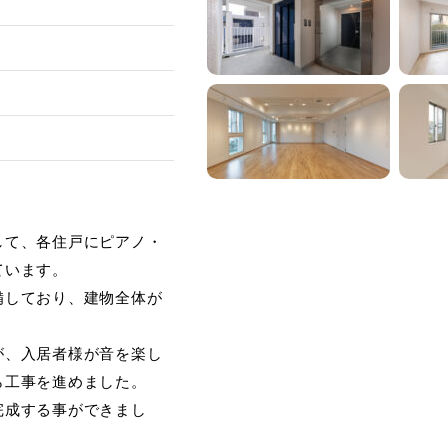
して、各住戸にピアノ・
ています。
備しており、建物全体が
が、入居者様が音を楽し
ら工事を進めました。
完成する事ができまし