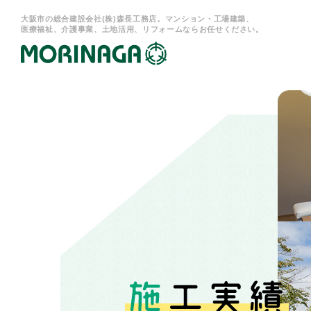
大阪市の総合建設会社(株)森長工務店。マンション・工場建築、
医療福祉、介護事業、土地活用、リフォームならお任せください。