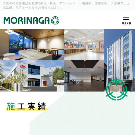
大阪市の総合建設会社(株)森長工務店。マンション・工場建築、
医療福祉、介護事業、土
地活用、リフォームならお任せください。