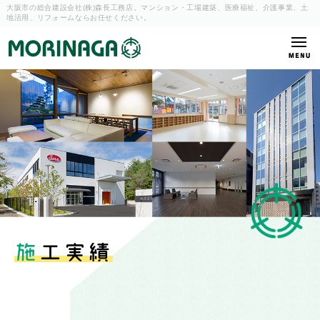
大阪市の総合建設会社(株)森長工務店。マンション・工場建築、
医療福祉、介護事業、土
地活用、リフォームならお任せください。