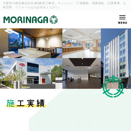
大阪市の総合建設会社(株)森長工務店。マンション・工場建築、
医療福祉、介護事業、土
地活用、リフォームならお任せください。