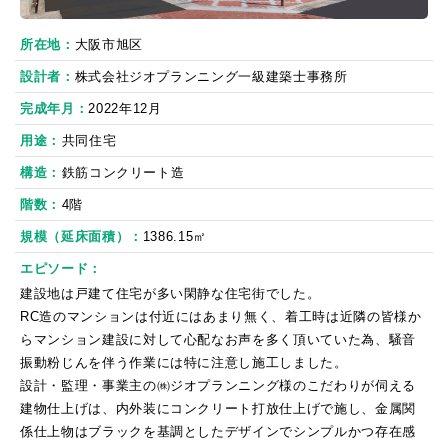
所在地
大阪市旭区
設計者
株式会社ジオプランニング一級建築士事務所
完成年月
2022年12月
用途
共同住宅
構造
鉄筋コンクリート造
階数
4階
規模（延床面積）
1386.15㎡
エピソード
建設地は戸建て住宅が多い閑静な住宅街でした。
RC造のマンションは付近にはあまり無く、着工時は近隣の皆様か
らマンション建設に対して心配なお声を多く頂いていた為、騒音
振動粉じんを伴う作業には特に注意し施工しました。
設計・監理・事業主の㈱ジオプランニング様のこだわりが伺える
建物仕上げは、内外装にコンクリート打放仕上げで施し、金属関
係仕上物はブラックを基調としたデザインでシンプルかつ存在感