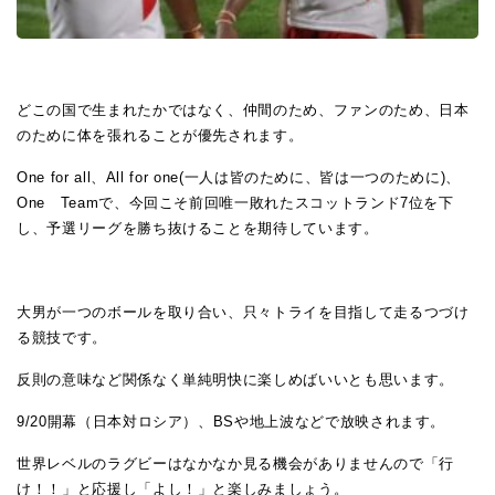
どこの国で生まれたかではなく、仲間のため、ファンのため、日本
のために体を張れることが優先されます。
One for all、All for one(一人は皆のために、皆は一つのために)、
One Teamで、今回こそ前回唯一敗れたスコットランド7位を下
し、予選リーグを勝ち抜けることを期待しています。
大男が一つのボールを取り合い、只々トライを目指して走るつづけ
る競技です。
反則の意味など関係なく単純明快に楽しめばいいとも思います。
9/20開幕（日本対ロシア）、BSや地上波などで放映されます。
世界レベルのラグビーはなかなか見る機会がありませんので「行
け！！」と応援し「よし！」と楽しみましょう。