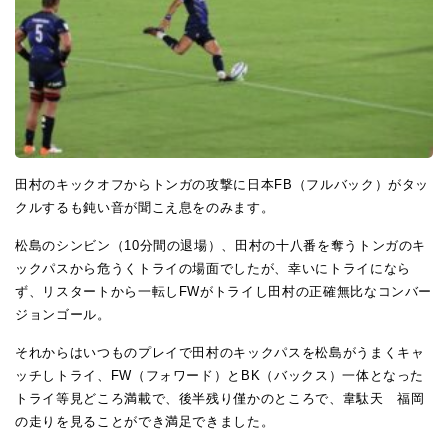
田村のキックオフからトンガの攻撃に日本FB（フルバック）がタッ
クルするも鈍い音が聞こえ息をのみます。
松島のシンビン（10分間の退場）、田村の十八番を奪うトンガのキ
ックパスから危うくトライの場面でしたが、幸いにトライになら
ず、リスタートから一転しFWがトライし田村の正確無比なコンバー
ジョンゴール。
それからはいつものプレイで田村のキックパスを松島がうまくキャ
ッチしトライ、FW（フォワード）とBK（バックス）一体となった
トライ等見どころ満載で、後半残り僅かのところで、韋駄天 福岡
の走りを見ることができ満足できました。